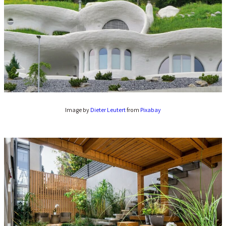
Image by
Dieter Leutert
from
Pixabay