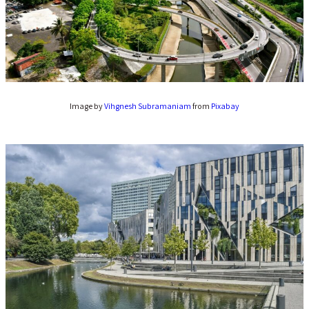
Image by
Vihgnesh Subramaniam
from
Pixabay