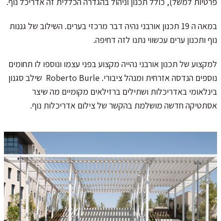
פרטיות למשל), כולל תכנון וניהול בהגדרה הכללית זה אדריכל נוף.
במאה ה 19 תכנון אורבני נהיה דבר מרכזי בערים. השילוב של גננות
נוף ותכנון ערים עכשווי נתנו לזה דחיפה.
למקצוע של תכנון אורבני נהייה מקצוע בפני עצמו ונוספו לו תחומים
נוספים הנדסה אזרחית ומנהל ציבורי. Roberto Burle שילב סגנון
בינלאומי באדריכלות ושתילים ברזילאים מקומיים מה שיצר
אסתטיקה חדשה מושלמת בהקשר של צילום אדריכלות נוף.