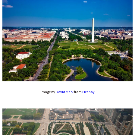
Image by
David Mark
from
Pixabay