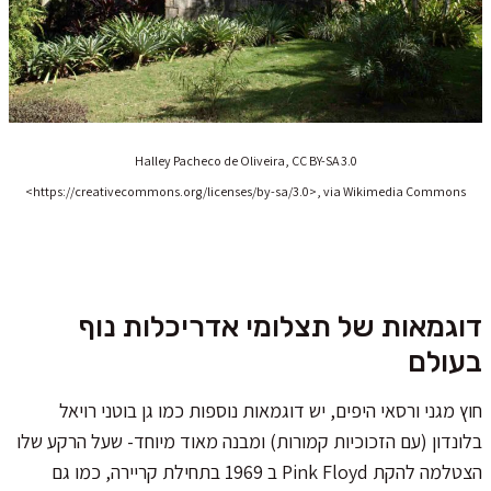
Halley Pacheco de Oliveira, CC BY-SA 3.0
<https://creativecommons.org/licenses/by-sa/3.0>, via Wikimedia Commons
דוגמאות של תצלומי אדריכלות נוף
בעולם
חוץ מגני ורסאי היפים, יש דוגמאות נוספות כמו גן בוטני רויאל
בלונדון (עם הזכוכיות קמורות) ומבנה מאוד מיוחד- שעל הרקע שלו
הצטלמה להקת Pink Floyd ב 1969 בתחילת קריירה, כמו גם