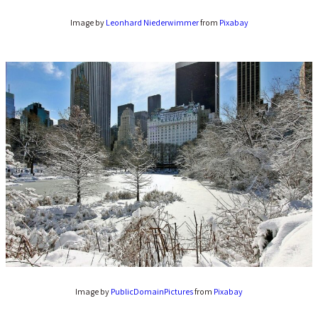
Image by
Leonhard Niederwimmer
from
Pixabay
Image by
PublicDomainPictures
from
Pixabay