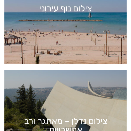
צילום נוף עירוני
צילום נדלן – מאתגר ורב
אפשרויות