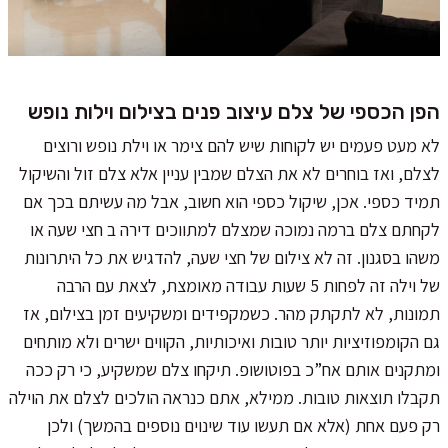
הפן הכספי של צלם עיצוב פנים בצילום וילות נופש
לא מעט פעמים יש לקוחות שיש להם צימר או וילת נופש ורוצים
לצלם, ואז בוחרים לא את הצלם שמבין עניין אלא צלם זול והשיקול
תמיד כספי. אכן, שיקול כספי הוא חשוב, אבל מה עשיתם בכך אם
לקחתם צלם ברמה נמוכה שמצלם למתווכים דירה ב חצי שעה או
משהו בסגנון. זה לא צילום של חצי שעה, להדגיש את כל היתרונות
של וילה זה לפחות 5 שעות עבודה מאומצת, לצאת עם הרבה
תמונות, לא לתקתק מהר. כשמקפידים ומשקיעים זמן בצילום, אז
גם הקומפוזיציות יותר טובות ואיכותיות, הקווים ישרים ולא מותחים
ומתקנים אותם אח”כ בפוטושופ. תיקחו צלם שמשקיע, כי רק ככה
תקבלו תוצאות טובות. ממילא, אתם כנראה הולכים לצלם את הוילה
רק פעם אחת (אלא אם תעשו עוד שינוים נוספים בהמשך) ולכן