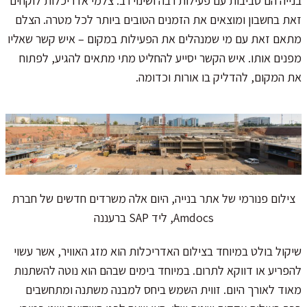
בנייה הם סביבות עם פעילות רבה ושינוי רב. צלמי אדריכלות לוקחים
זאת בחשבון ומוצאים את הזמנים הטובים ביותר לכל מטרה. הצלם
מתאם זאת עם מי שמנהלים את הפעילות במקום – איש קשר שאליו
מפנים אותו. איש הקשר יסייע להחליט מתי מתאים להגיע, לפתוח
את המקום, להדליק בו אורות וכדומה.
צילום פנורמי של אתר בנייה, היום אלה משרדים חדשים של חברת
Amdocs, ליד SAP ברעננה
שיקול בולט במיוחד בצילום האדריכלות הוא מזג האוויר, אשר עשוי
להפריע או דווקא לתרום. במיוחד בימים שבהם הוא נוטה להשתנות
מאוד לאורך היום. זווית השמש ביחס למבנה משתנה ומתחשבים