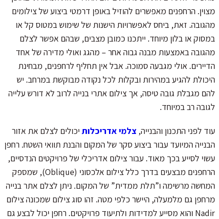
מצוין. הרחפנים מאפשרים להוזיל באופן דרמטי ביצוע של צילומים
מהגובה. זאת, ביחס לאפשרויות הישנות של שימוש במטוס קל או
במסוק או בלון מיוחד. ייתכנו כמובן מצבים, שבהם אפשר לצלם
מהגובה באמצעות מבנה גבוה אחר – מהגג ואולי מדירה של אחד
הדיירים. אולי מגבעה סמוכה. אבל אין תחליף לרחפנים, מבחינת
היכולת להגיע במהירות ובקלות לכל נקודה מבוקשת במרחב. יש
להם מגבלת גובה טיסה, אך צילום אתרי בנייה לרוב לא דורש עלייה
לגובה רב במיוחד.
עוד לפני התכנון והבנייה,
צלמי אדריכלות
יכולים לצלם את אזור
הבנייה המיועד עבור ביצוע סקר של המקום והבנת תוואי השטח. רחפן
עשוי לסייע בכך מאוד. עבור צילום אדריכלי של פרויקטים הנדסיים,
הרחפנים מבצעים בדרך כלל צילום אלכסוני (Oblique), שמספק
המחשה מרשימה ו”תלת ממדית” של המקום. ניתן לצלם אתר בנייה
מרחפן גם מלמעלה, היישר כלפי מטה. זהו סוג צילום שמכונה צילום
Nadir והוא מסייע למדידות ולתיעוד פרויקטים. רחפן יכול לבצע גם