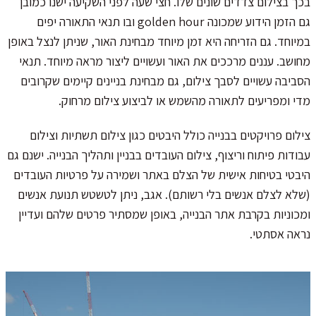
בכך בצילום צדדים שונים שלו. חצי שעה לפני השקיעה ישנו כמובן
גם הזמן הידוע שמכונה golden hour ובו תנאי התאורה יפים
במיוחד. גם הזריחה היא זמן מיוחד מבחינת האור, שניתן לנצל באופן
מחושב. עננים מרככים את האור ועשויים ליצור מראה מיוחד. תנאי
הסביבה עשויים לסבך צילום, גם מבחינת בניינים קיימים שקרובים
מדי ומפריעים לתאורה מהשמש או לביצוע צילום מרחוק.
צילום פרויקטים בבנייה כולל היבטים כגון צילום תשתיות וצילום
עבודות פיתוח וריצוף, צילום העובדים בבניין ותהליך הבנייה. ישנם גם
היבטי בטיחות אישית של הצלם באתר ושמירה על פרטיות העובדים
(שלא לצלם אנשים בלי רשותם). אגב, ניתן לטשטש תנועת אנשים
ומכוניות בקרבת אתר הבנייה, באופן שמסתיר פרטים שלהם ועדיין
נראה אסתטי.